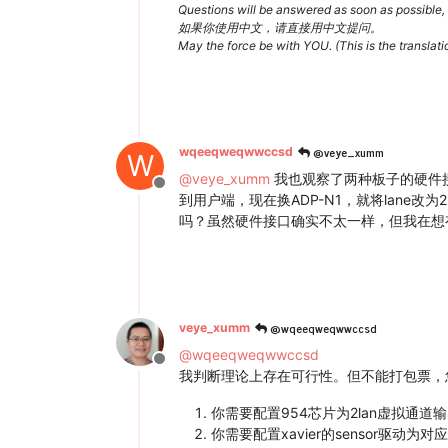
Questions will be answered as soon as possible, 
如果你使用中文，请直接用中文提问。
May the force be with YOU. (This is the translat
@veye_xumm
wqeeqweqwwccsd
W
@
veye_xumm
我也观察了两种板子的硬件接口，差
Offline
到用户端，现在换ADP-N1，就将lane
吗？虽然硬件接口确实不太一样，但我在想
@wqeeqweqwwccsd
veye_xumm
@
wqeeqweqwwccsd
Offline
我判断理论上存在可行性。但不能打包票，
你需要配置954芯片为2lan虚拟通道
你需要配置xavier的sensor驱动为对