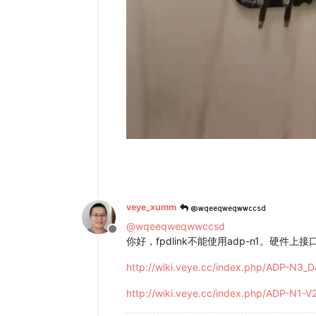
@wqeeqweqwwccsd
veye_xumm
@
wqeeqweqwwccsd
Offline
你好，fpdlink不能使用adp-n1。硬
http://wiki.veye.cc/index.php/ADP-N3_D
http://wiki.veye.cc/index.php/ADP-N1-